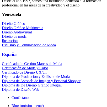
Desde el año 1997, somos una institución dedicada a la formación
profesional en las áreas de la creatividad y el diseño.
Venezuela
Diseño Gráfico
Diseño Gráfico Multimedia
Diseño Audiovisual
Diseño de moda
Ilustración
Estilismo y Comunicación de Moda
España
Certificado de Gestión Marcas de Moda
Certificación de Moda y Color
Certificado de Diseño UX/UI
Diploma de Producción y Estilismo de Moda
Diploma de Asesoría de Imagen y Personal Shopper
Diploma de De Diseño Gráfico Integral
Diploma de Diseño Web
Contáctanos
Blog (próximamente)